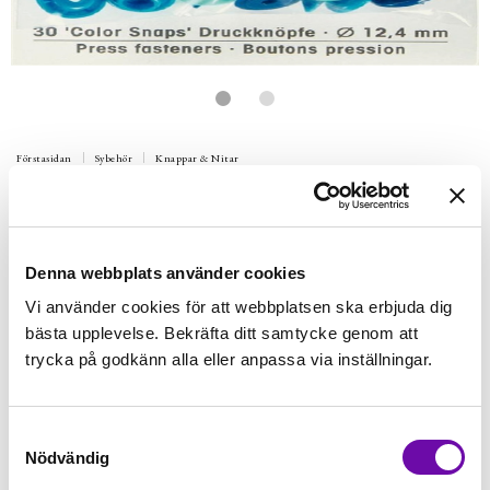
Förstasidan
Sybehör
Knappar & Nitar
PRYM
Love Color Snaps Stjärna
BLÅ/TURKOS/BLÄCK
Denna webbplats använder cookies
Colorsnap.
Vi använder cookies för att webbplatsen ska erbjuda dig
bästa upplevelse. Bekräfta ditt samtycke genom att
Finns i lager
44 kr
trycka på godkänn alla eller anpassa via inställningar.
Inkl. moms:
Lägg i varukorgen
st
Samtyckesval
Nödvändig
Fri frakt på alla symaskiner