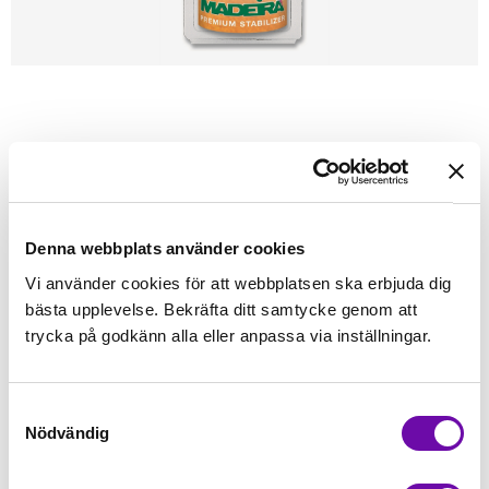
Förstasidan
Symaskinstillbehör
Allt till brodyr
Tillbehör
Mellanlägg
Förpa
Madeira Mellanlägg Super strong
Vit 30 cm x 5 m
Denna webbplats använder cookies
Vi använder cookies för att webbplatsen ska erbjuda dig
Finns i lager
245 kr
bästa upplevelse. Bekräfta ditt samtycke genom att
Inkl. moms:
trycka på godkänn alla eller anpassa via inställningar.
Lägg i varukorgen
st
Samtyckesval
Fri frakt på alla symaskiner
Nödvändig
Leverans inom 1-2 dagar
5-års Garanti på alla symaskiner