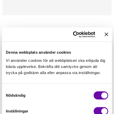
Förstasidan
Sybehör
Nålpåträdare
Nålträdare för synålar
Denna webbplats använder cookies
Finns i lager
79 kr
Vi använder cookies för att webbplatsen ska erbjuda dig
Inkl. moms:
bästa upplevelse. Bekräfta ditt samtycke genom att
trycka på godkänn alla eller anpassa via inställningar.
Lägg i varukorgen
st
Fri frakt på alla symaskiner
Samtyckesval
Nödvändig
Leverans inom 1-2 dagar
5-års Garanti på alla symaskiner
Inställningar