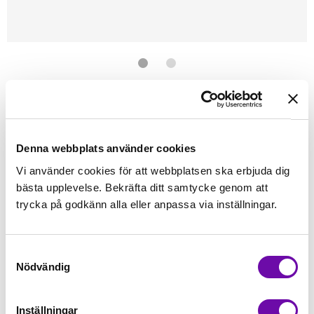
Förstasidan
Symaskinstillbehör
Pressarfötter
Juki
JUKI
PÄRLFOT MO-2000/1000
Denna webbplats använder cookies
Finns i lager
Vi använder cookies för att webbplatsen ska erbjuda dig
495 kr
Inkl. moms:
bästa upplevelse. Bekräfta ditt samtycke genom att
trycka på godkänn alla eller anpassa via inställningar.
Lägg i varukorgen
Samtyckesval
Fri frakt på alla symaskiner
Nödvändig
Leverans inom 1-2 dagar
5-års Garanti på alla symaskiner
Inställningar