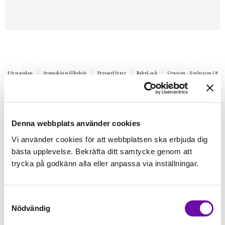
Förstasidan
Symaskinstillbehör
Pressarfötter
BabyLock
Ovation - Evolution (8-tr
BABYLOCK
Pärlfot
Sy fast pärl- eller paljettband i kanten eller mitt på tyget, till
Denna webbplats använder cookies
pärlor 1-4 mm
Vi använder cookies för att webbplatsen ska erbjuda dig
Finns i lager
bästa upplevelse. Bekräfta ditt samtycke genom att
419 kr
Inkl. moms:
trycka på godkänn alla eller anpassa via inställningar.
Lägg i varukorgen
Samtyckesval
Nödvändig
Fri frakt på alla symaskiner