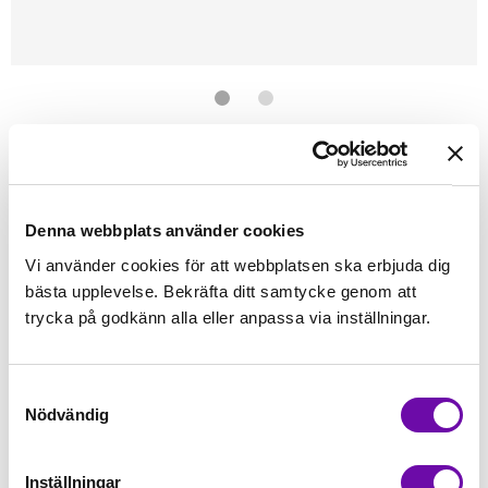
Förstasidan
Symaskinstillbehör
Pressarfötter
Juki
JUKI
PASSPOALFOT MO-735/654/114/104
Denna webbplats använder cookies
Finns i lager
Vi använder cookies för att webbplatsen ska erbjuda dig
329 kr
Inkl. moms:
bästa upplevelse. Bekräfta ditt samtycke genom att
trycka på godkänn alla eller anpassa via inställningar.
Lägg i varukorgen
Samtyckesval
Fri frakt på alla symaskiner
Nödvändig
Leverans inom 1-2 dagar
5-års Garanti på alla symaskiner
Inställningar