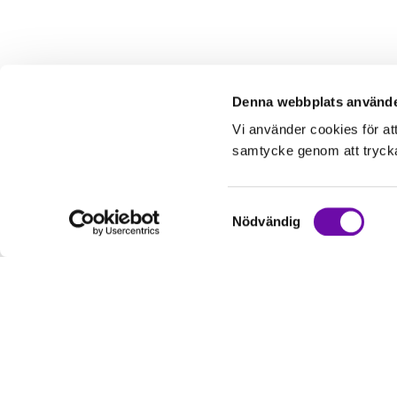
Denna webbplats använde
Vi använder cookies för at
samtycke genom att trycka 
Samtyckesval
Nödvändig
Kundservice
Informati
Kontakta oss
Om oss
Hur handlar jag?
Service & Repa