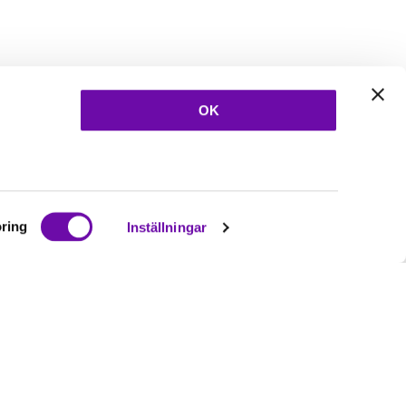
OK
ring
Inställningar
Ta del av våra
nyheter
& erbjudanden!
Bli prenumerant nu direkt
Prenumerera