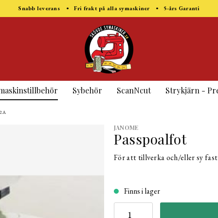
Snabb leverans • Fri frakt på alla symaskiner • 5-års Garanti
maskinstillbehör
Sybehör
ScanNcut
Strykjärn - Pr
 2A
JANOME
Passpoalfot
För att tillverka och/eller sy f
Finns i lager