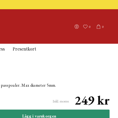
0
0
ess
Presentkort
ast passpoaler. Max diameter 5mm.
249 kr
Inkl. moms:
Lägg i varukorgen