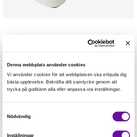
Förstasidan
Juki
Tillbehör Juki
JUKI
PEDAL TL-2200MINI QVP/TL-98P
Denna webbplats använder cookies
Finns i lager
Vi använder cookies för att webbplatsen ska erbjuda dig
1 795 kr
Inkl. moms:
bästa upplevelse. Bekräfta ditt samtycke genom att
trycka på godkänn alla eller anpassa via inställningar.
Lägg i varukorgen
Samtyckesval
Fri frakt på alla symaskiner
Nödvändig
Leverans inom 1-2 dagar
5-års Garanti på alla symaskiner
Inställningar