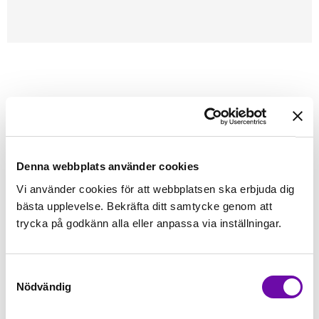
Förstasidan
Symaskinstillbehör
Pressarfötter
Janome
Symaskiner
Grupp 1A
JANOME
Pressarfots fäste
Pressarfotsfäste.
Denna webbplats använder cookies
Vi använder cookies för att webbplatsen ska erbjuda dig
Finns i lager
bästa upplevelse. Bekräfta ditt samtycke genom att
149 kr
Inkl. moms:
trycka på godkänn alla eller anpassa via inställningar.
Lägg i varukorgen
st
Samtyckesval
Nödvändig
Fri frakt på alla symaskiner
Leverans inom 1-2 dagar