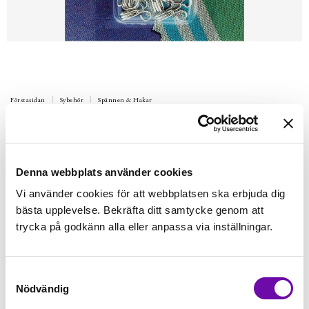
Förstasidan
Sybehör
Spännen & Hakar
PRYM
PRYM Hyska och Hake No2 Silver 12
st
Denna webbplats använder cookies
Hyska och Hake No2 Silver 12 st
Vi använder cookies för att webbplatsen ska erbjuda dig
bästa upplevelse. Bekräfta ditt samtycke genom att
Finns i lager
42 kr
trycka på godkänn alla eller anpassa via inställningar.
Inkl. moms:
Lägg i varukorgen
st
Samtyckesval
Nödvändig
Fri frakt på alla symaskiner