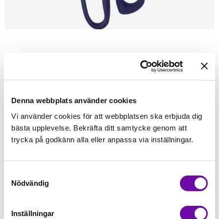
Förstasidan
Sybehör
Saxar
Prym
Prym KAI Proffessionell Sax, 21 cm
Denna webbplats använder cookies
Finns i lager
359 kr
Vi använder cookies för att webbplatsen ska erbjuda dig
Inkl. moms:
bästa upplevelse. Bekräfta ditt samtycke genom att
trycka på godkänn alla eller anpassa via inställningar.
Lägg i varukorgen
st
Fri frakt på alla symaskiner
Samtyckesval
Nödvändig
Leverans inom 1-2 dagar
5-års Garanti på alla symaskiner
Inställningar