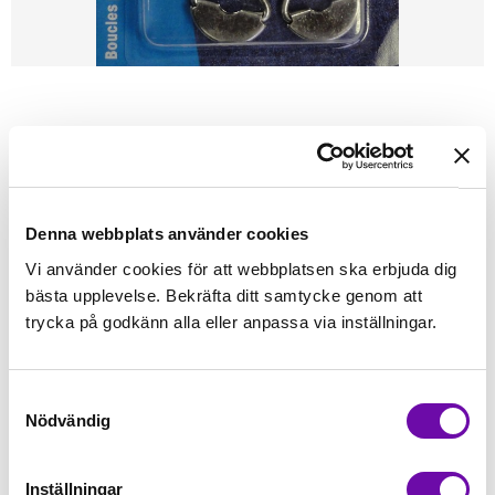
Förstasidan
Sybehör
Spännen & Hakar
PRYM
PRYM Overallspännen 35mm
Denna webbplats använder cookies
Finns i lager
Vi använder cookies för att webbplatsen ska erbjuda dig
44 kr
Inkl. moms:
bästa upplevelse. Bekräfta ditt samtycke genom att
trycka på godkänn alla eller anpassa via inställningar.
Lägg i varukorgen
Samtyckesval
Fri frakt på alla symaskiner
Nödvändig
Leverans inom 1-2 dagar
5-års Garanti på alla symaskiner
Inställningar