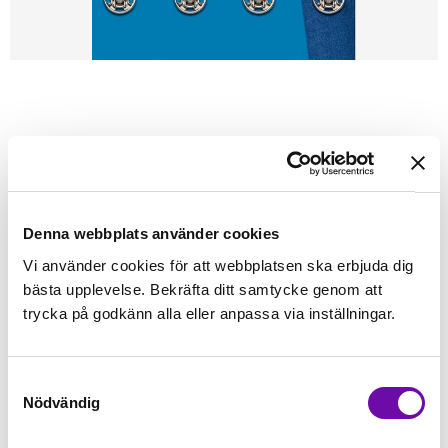
Förstasidan
Sybehör
Knappar & Nitar
PRYM
PRYM Tryckknappar 7 mm SILVER
Tryckknappar 7 mm SILVER
Denna webbplats använder cookies
Vi använder cookies för att webbplatsen ska erbjuda dig
Finns i lager
bästa upplevelse. Bekräfta ditt samtycke genom att
43 kr
Inkl. moms:
trycka på godkänn alla eller anpassa via inställningar.
Lägg i varukorgen
st
Samtyckesval
Nödvändig
Fri frakt på alla symaskiner
Leverans inom 1-2 dagar