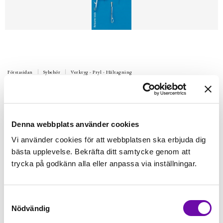
Förstasidan
Sybehör
Verktyg - Pryl - Håltagning
PRYM
PRYM Vändnål, vända smala
knaler/band
Denna webbplats använder cookies
Vändnål, vända smala knaler/band
Vi använder cookies för att webbplatsen ska erbjuda dig
bästa upplevelse. Bekräfta ditt samtycke genom att
Finns i lager
59 kr
trycka på godkänn alla eller anpassa via inställningar.
Inkl. moms:
Lägg i varukorgen
st
Samtyckesval
Nödvändig
Fri frakt på alla symaskiner