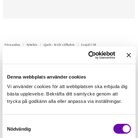
Förstasidan
Sybehör
Quilt - Kvilt tillbehör
Linjal CM
Quiltlinjal 3 x 15 cm
Beställningsvara
35 kr
Inkl. moms:
Denna webbplats använder cookies
Vi använder cookies för att webbplatsen ska erbjuda dig
Bli notifierad
bästa upplevelse. Bekräfta ditt samtycke genom att
trycka på godkänn alla eller anpassa via inställningar.
Bevaka
Samtyckesval
Nödvändig
Fri frakt på alla symaskiner