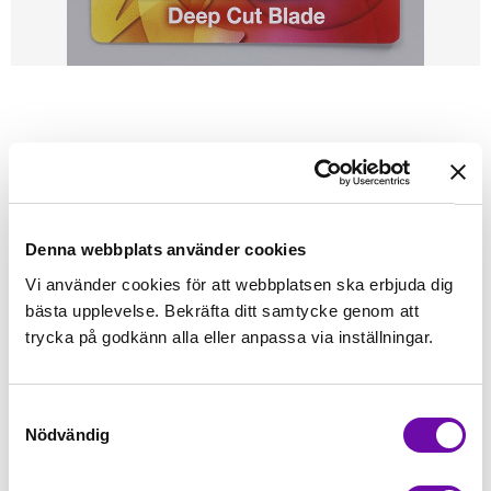
Förstasidan
ScanNcut
Knivar & Pennor
SCANNCUT SKÄRKNIV DJUP
FÖR ATT SKÄRA I TJOCKARE PAPPER, TYGER M.M.
Denna webbplats använder cookies
Vi använder cookies för att webbplatsen ska erbjuda dig
Finns i lager
145 kr
bästa upplevelse. Bekräfta ditt samtycke genom att
Inkl. moms:
trycka på godkänn alla eller anpassa via inställningar.
Lägg i varukorgen
Samtyckesval
Fri frakt på alla symaskiner
Nödvändig
Leverans inom 1-2 dagar
5-års Garanti på alla symaskiner