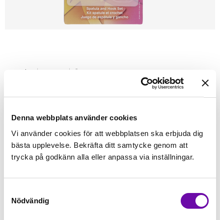
Förstasidan
ScanNcut
Övrigt
SCANNCUT SPATEL OCH KROK SET
ANVÄND DESSA TILLBEHÖR FÖR ATT LÄTTARE LOSSA
Denna webbplats använder cookies
DINA UTSKURNA PROJEKT.
Vi använder cookies för att webbplatsen ska erbjuda dig
Finns i lager
bästa upplevelse. Bekräfta ditt samtycke genom att
199 kr
Inkl. moms:
trycka på godkänn alla eller anpassa via inställningar.
Lägg i varukorgen
Samtyckesval
Nödvändig
Fri frakt på alla symaskiner
Leverans inom 1-2 dagar