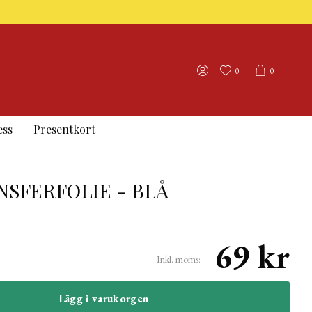
0
0
ess
Presentkort
SFERFOLIE - BLÅ
69 kr
Inkl. moms:
Lägg i varukorgen