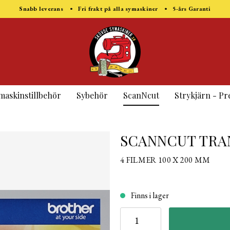
Snabb leverans • Fri frakt på alla symaskiner • 5-års Garanti
maskinstillbehör
Sybehör
ScanNcut
Strykjärn - Pr
SCANNCUT TRAN
4 FILMER 100 X 200 MM
Finns i lager