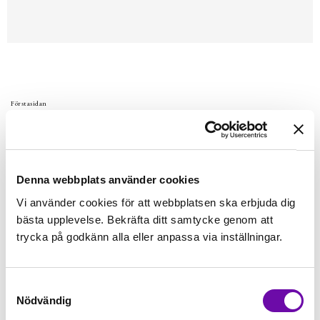
Förstasidan
Sicksackfot #0
Sicksackfot # 0 är en riktig allroundtalang. Den kan arbeta med
alla nål- och tygsorter och är en tillförlitlig partner för stora
Denna webbplats använder cookies
och små syprojekt.
Vi använder cookies för att webbplatsen ska erbjuda dig
bästa upplevelse. Bekräfta ditt samtycke genom att
Finns i lager
419 kr
trycka på godkänn alla eller anpassa via inställningar.
Inkl. moms:
Lägg i varukorgen
Samtyckesval
Nödvändig
Fri frakt på alla symaskiner