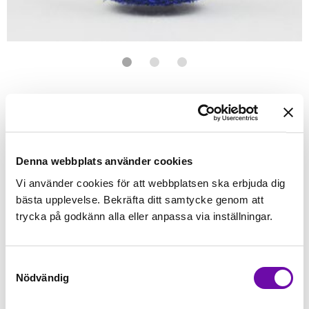
Förstasidan
Sybehör
Tråd
Wonderfil
Wonderfil - Sizzle
WONDERFIL
Sizzle Dark Blue
100% Rayon med metallblandning
Denna webbplats använder cookies
Vi använder cookies för att webbplatsen ska erbjuda dig
Finns i lager
bästa upplevelse. Bekräfta ditt samtycke genom att
148 kr
Inkl. moms:
trycka på godkänn alla eller anpassa via inställningar.
Lägg i varukorgen
Samtyckesval
Nödvändig
Fri frakt på alla symaskiner
Leverans inom 1-2 dagar