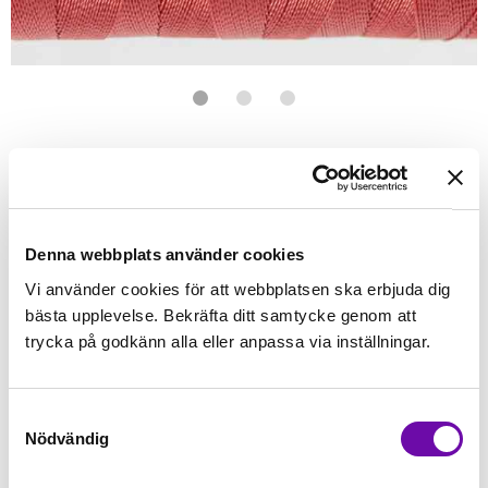
Förstasidan
Symaskinstillbehör
Allt till brodyr
WONDERFIL
Splendor Deep Sea Coral
Brodyr- & Dekortråd. 40wt rayontråd. 1000 meter
Denna webbplats använder cookies
Vi använder cookies för att webbplatsen ska erbjuda dig
Finns i lager
bästa upplevelse. Bekräfta ditt samtycke genom att
69 kr
Inkl. moms:
trycka på godkänn alla eller anpassa via inställningar.
Lägg i varukorgen
Samtyckesval
Nödvändig
Fri frakt på alla symaskiner
Leverans inom 1-2 dagar