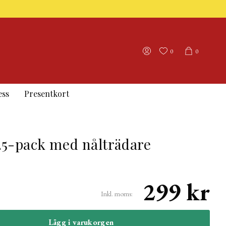
0
0
ess
Presentkort
 25-pack med nålträdare
299 kr
Inkl. moms:
Lägg i varukorgen