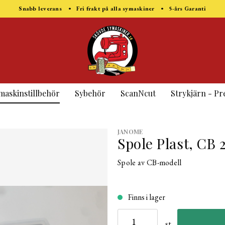
Snabb leverans • Fri frakt på alla symaskiner • 5-års Garanti
maskinstillbehör
Sybehör
ScanNcut
Strykjärn - Pr
JANOME
Spole Plast, CB
Spole av CB-modell
Finns i lager
st