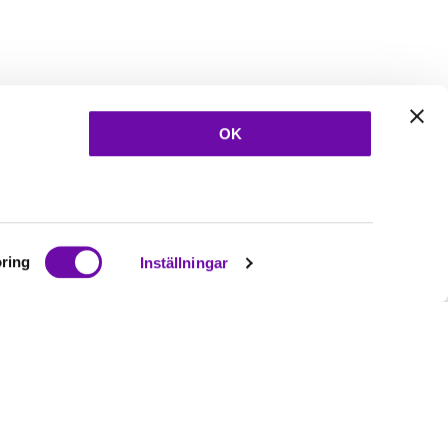
OK
ring
Inställningar
Ta del av våra
nyheter
& erbjudanden!
Bli prenumerant nu direkt
Prenumerera