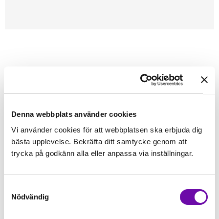
Förstasidan
Symaskinstillbehör
Reservdelar maskiner
Spolkorg - Spolkapsel
Berni
VARUMÄRKE
Spolkapsel (kopia)
Spolkapsel till CB gripare
Denna webbplats använder cookies
Vi använder cookies för att webbplatsen ska erbjuda dig
Finns i lager
bästa upplevelse. Bekräfta ditt samtycke genom att
350 kr
Inkl. moms:
trycka på godkänn alla eller anpassa via inställningar.
Lägg i varukorgen
st
Samtyckesval
Nödvändig
Fri frakt på alla symaskiner
Leverans inom 1-2 dagar