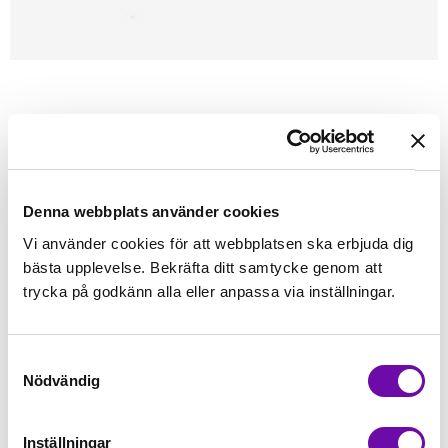
Förstasidan
Symaskinstillbehör
Pressarfötter
Juki
JUKI
STANDARDFOT
Denna webbplats använder cookies
Finns i lager
Vi använder cookies för att webbplatsen ska erbjuda dig
129 kr
Inkl. moms:
bästa upplevelse. Bekräfta ditt samtycke genom att
trycka på godkänn alla eller anpassa via inställningar.
Lägg i varukorgen
Samtyckesval
Fri frakt på alla symaskiner
Nödvändig
Leverans inom 1-2 dagar
5-års Garanti på alla symaskiner
Inställningar