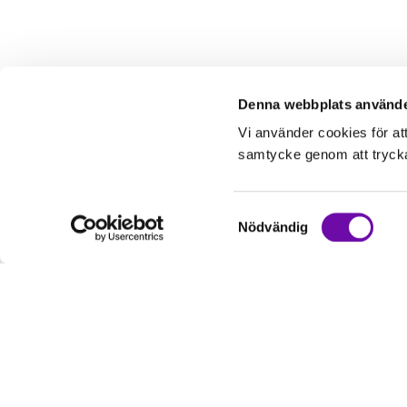
Denna webbplats använde
Vi använder cookies för at
samtycke genom att trycka 
Samtyckesval
Nödvändig
Kundservice
Informati
Kontakta oss
Om oss
Hur handlar jag?
Service & Repa