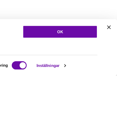
OK
ring
Inställningar
Ta del av våra
nyheter
& erbjudanden!
Bli prenumerant nu direkt
Prenumerera