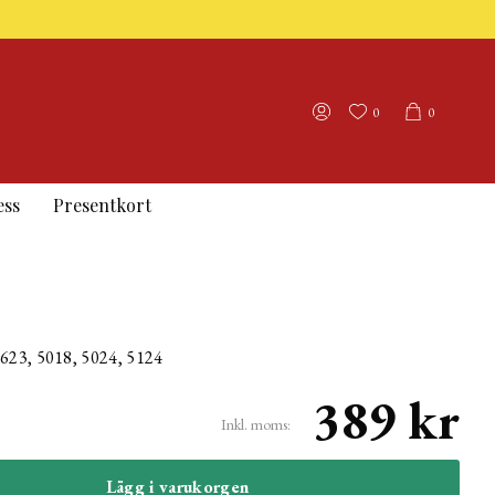
0
0
ess
Presentkort
4623, 5018, 5024, 5124
389 kr
Inkl. moms:
Lägg i varukorgen