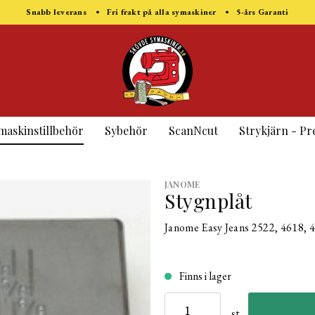
Snabb leverans • Fri frakt på alla symaskiner • 5-års Garanti
maskinstillbehör
Sybehör
ScanNcut
Strykjärn - Pr
JANOME
Stygnplåt
Janome Easy Jeans 2522, 4618, 
Finns i lager
st