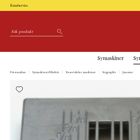
Kundservice
Symaskiner
Sy
Förstasidan
Symaskinstillbehör
Reservdelar maskiner
Stygnplåt
Janome