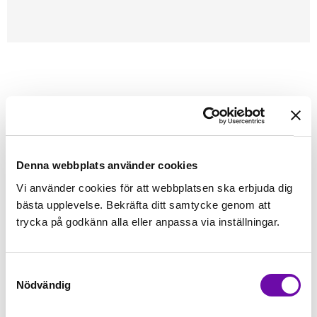
Förstasidan
Babylock
Tillbehör Babylock
Sy- och Arbetsbord
JANOME
Sybord - Driva
Sybord - Driva Praktiskt sybord som passar Jamone Driva.
Denna webbplats använder cookies
Vi använder cookies för att webbplatsen ska erbjuda dig
Finns i lager
bästa upplevelse. Bekräfta ditt samtycke genom att
390 kr
Inkl. moms:
trycka på godkänn alla eller anpassa via inställningar.
Lägg i varukorgen
st
Samtyckesval
Nödvändig
Fri frakt på alla symaskiner
Leverans inom 1-2 dagar