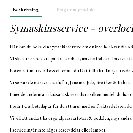
Beskrivning
Fråga om produkt
Symaskinsservice - overloc
Här kan du boka din symaskinservice om du inte har kvar din ori
Vi skickar en box att packa ner din symaskin i så den fraktas säk
Boxen retuneras till oss efter att du fått tillbaka din nyservade
Vi servar de märken vi saluför, Janome, Juki, Brother & BabyLoc
I meddelanderutan i kassan, skriver du in vilken modell du har
Inom 1-2 arbetsdagar får du ett mail med en fraktsedel som du 
Vi vill att endast ha orginalpressarfoten & pedalen, inga andra 
I service ingår inte några reservdelar eller lampor.