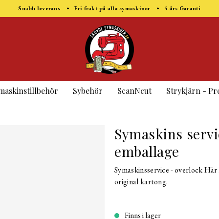
Snabb leverans • Fri frakt på alla symaskiner • 5-års Garanti
maskinstillbehör
Sybehör
ScanNcut
Strykjärn - Pr
Symaskins servic
emballage
Symaskinsservice - overlock Här 
original kartong.
Finns i lager