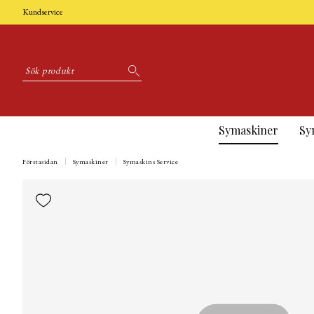
Kundservice
Symaskiner
Sy
Förstasidan
Symaskiner
Symaskins Service