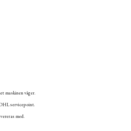
ket maskinen väger.
 DHL servicepoint.
levereras med.