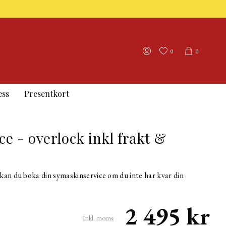
0
0
ess
Presentkort
e - overlock inkl frakt &
kan du boka din symaskinservice om du inte har kvar din
2 495 kr
Inkl. moms: