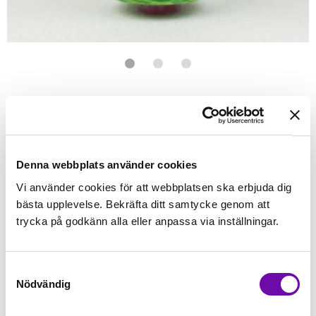
Förstasidan
Sybehör
Tråd
Wonderfil
Wonderfil - Tutti
WONDERFIL
Tutti Leaves
100% Egyptisk Bomull 50WT - 1000 Meter
Denna webbplats använder cookies
Vi använder cookies för att webbplatsen ska erbjuda dig
Finns i lager
bästa upplevelse. Bekräfta ditt samtycke genom att
129 kr
Inkl. moms:
trycka på godkänn alla eller anpassa via inställningar.
Lägg i varukorgen
Samtyckesval
Nödvändig
Fri frakt på alla symaskiner
Leverans inom 1-2 dagar