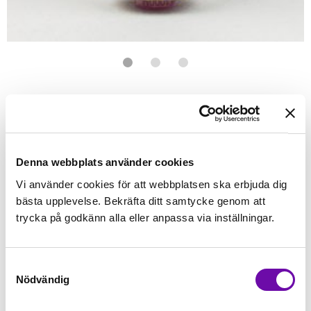
Förstasidan
Sybehör
Tråd
Wonderfil
Wonderfil - Tutti
WONDERFIL
Tutti Spring
100% Egyptisk Bomull 50WT - 1000 Meter
Denna webbplats använder cookies
Vi använder cookies för att webbplatsen ska erbjuda dig
Finns i lager
bästa upplevelse. Bekräfta ditt samtycke genom att
129 kr
Inkl. moms:
trycka på godkänn alla eller anpassa via inställningar.
Lägg i varukorgen
Samtyckesval
Nödvändig
Fri frakt på alla symaskiner
Leverans inom 1-2 dagar