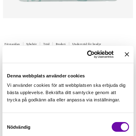
Förstasidan
Sybehör
Tråd
Broderi
Undertråd för brodyr
WONDERFIL
Undertråd för broderi DecoBob - vit
färdigspolad
Denna webbplats använder cookies
DecoBob undertråd tillverkad av polyester.
Vi använder cookies för att webbplatsen ska erbjuda dig
bästa upplevelse. Bekräfta ditt samtycke genom att
Finns i lager
98 kr
trycka på godkänn alla eller anpassa via inställningar.
Inkl. moms:
Lägg i varukorgen
st
Samtyckesval
Nödvändig
Fri frakt på alla symaskiner