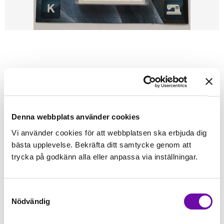
Förstasidan
Sybehör
Nålar & Nåldynor
Symaskinsnålar
Standardnålar
Organ
ORGAN
Universal 5-pack
Denna förpackning innehåller Storlek: 70-90 (2x70, 2x80,1x90)
Denna webbplats använder cookies
Vi använder cookies för att webbplatsen ska erbjuda dig
Finns i lager
bästa upplevelse. Bekräfta ditt samtycke genom att
29 kr
Inkl. moms:
trycka på godkänn alla eller anpassa via inställningar.
Lägg i varukorgen
Samtyckesval
Nödvändig
Fri frakt på alla symaskiner
Leverans inom 1-2 dagar