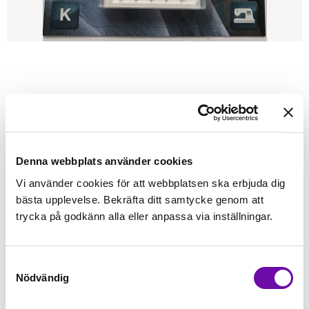
Förstasidan
Sybehör
Nålar & Nåldynor
Symaskinsnålar
Standardnålar
Organ
ORGAN
Universal 5-pack
Denna förpackning innehåller Storlek: 90
Denna webbplats använder cookies
Vi använder cookies för att webbplatsen ska erbjuda dig
Finns i lager
bästa upplevelse. Bekräfta ditt samtycke genom att
29 kr
Inkl. moms:
trycka på godkänn alla eller anpassa via inställningar.
Lägg i varukorgen
st
Samtyckesval
Nödvändig
Fri frakt på alla symaskiner
Leverans inom 1-2 dagar