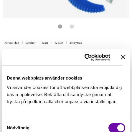
Förstasidan
Sybehör
Saxar
X'SOR
Brodyrsax
X´sor Brodyrsax, Trådsax med böjt
blad
Beställningsvara
Denna webbplats använder cookies
139 kr
Inkl. moms:
Vi använder cookies för att webbplatsen ska erbjuda dig
Bli notifierad
bästa upplevelse. Bekräfta ditt samtycke genom att
trycka på godkänn alla eller anpassa via inställningar.
Samtyckesval
Bevaka
Nödvändig