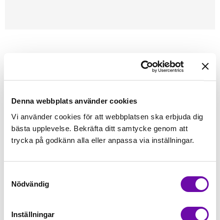
Förstasidan
Sybehör
Saxar
X'SOR
Sick sack Sax
X´sor Sick Sack sax
Denna webbplats använder cookies
Finns i lager
398 kr
Vi använder cookies för att webbplatsen ska erbjuda dig
Inkl. moms:
bästa upplevelse. Bekräfta ditt samtycke genom att
trycka på godkänn alla eller anpassa via inställningar.
Lägg i varukorgen
st
Fri frakt på alla symaskiner
Samtyckesval
Nödvändig
Leverans inom 1-2 dagar
5-års Garanti på alla symaskiner
Inställningar