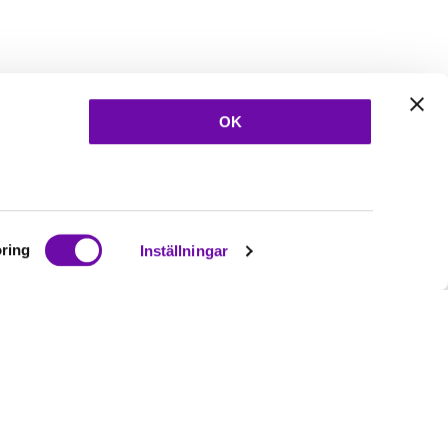
OK
ring
Inställningar
Ta del av våra
nyheter
& erbjudanden!
Bli prenumerant nu direkt
Prenumerera