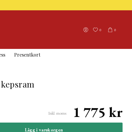
0
0
ess
Presentkort
l kepsram
1 775 kr
Inkl. moms:
Lägg i varukorgen