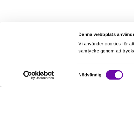
Denna webbplats använde
Vi använder cookies för at
samtycke genom att trycka 
Samtyckesval
Nödvändig
Kundservice
Informati
Kontakta oss
Om oss
Hur handlar jag?
Service & Repa