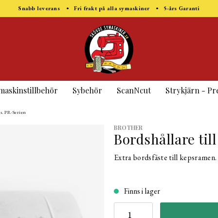
Snabb leverans • Fri frakt på alla symaskiner • 5-års Garanti
maskinstillbehör
Sybehör
ScanNcut
Strykjärn - Pr
s. PR-Serien
BROTHER
Bordshållare til
Extra bordsfäste till kepsramen.
Finns i lager