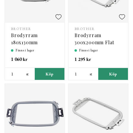
BROTHER
BROTHER
Brodyrram
Brodyrram
180x130mm
300x200mm Flat
Frame
Finns i lager
Finns i lager
1 060 kr
1 295 kr
st
Köp
st
Köp