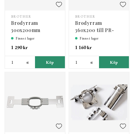
BROTHER
BROTHER
Brodyrram
Brodyrram
300x200mm
360x200 till PR-
Standard
1000, 1050
Finns i lager
Finns i lager
1 290 kr
1 160 kr
st
Köp
st
Köp