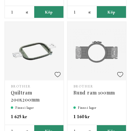
st
Köp
st
Köp
BROTHER
BROTHER
Quiltram
Rund ram 100mm
200x200mm
Finns i lager
Finns i lager
1 625 kr
1 160 kr
st
Köp
st
Köp