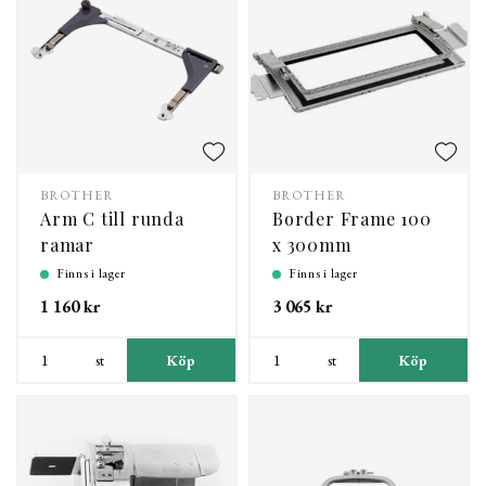
BROTHER
BROTHER
Arm C till runda
Border Frame 100
ramar
x 300mm
Finns i lager
Finns i lager
1 160 kr
3 065 kr
st
Köp
st
Köp