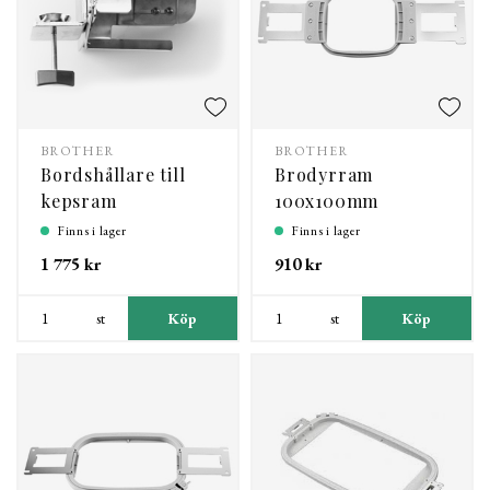
BROTHER
BROTHER
Bordshållare till
Brodyrram
kepsram
100x100mm
Finns i lager
Finns i lager
1 775 kr
910 kr
st
Köp
st
Köp