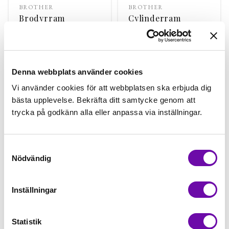
BROTHER
BROTHER
Brodyrram
Cylinderram
60x40mm
komplett till armar.
Finns i lager
Finns i lager
800 kr
14 295 kr
Denna webbplats använder cookies
st
Köp
st
Köp
Vi använder cookies för att webbplatsen ska erbjuda dig
bästa upplevelse. Bekräfta ditt samtycke genom att
trycka på godkänn alla eller anpassa via inställningar.
Samtyckesval
Nödvändig
Inställningar
BROTHER
BROTHER
Statistik
Extra Laddare till
Kepsram komplett