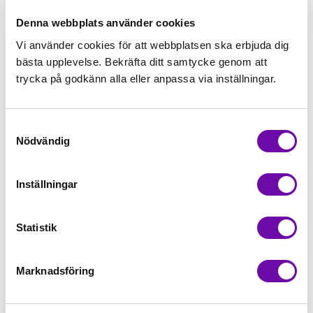
Denna webbplats använder cookies
Vi använder cookies för att webbplatsen ska erbjuda dig
bästa upplevelse. Bekräfta ditt samtycke genom att
trycka på godkänn alla eller anpassa via inställningar.
Organ
Schmetz
Broderi Combi box
Guld/Titan - 75/11,
Samtyckesval
5-pack
Nödvändig
Finns i lager
Finns i lager
69 kr
59 kr
Inställningar
st
Köp
st
Köp
Statistik
Marknadsföring