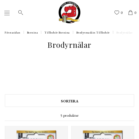
0
0
Förstasidan
Bernina
Tillbehör Bernina
Brodyrmaskin Tillbehör
Brodyrnålar
Brodyrnålar
SORTERA
5 produkter