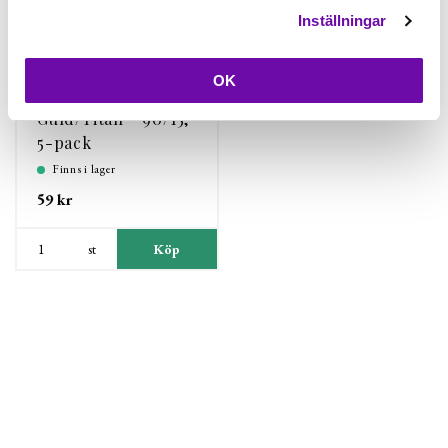
Inställningar
OK
Schmetz
Guld/Titan - 90/15,
5-pack
Finns i lager
59 kr
st
Köp