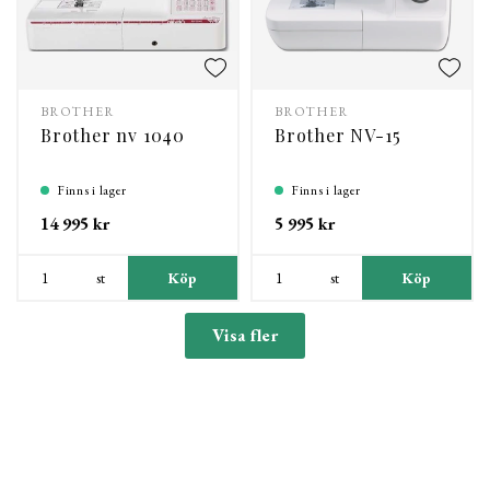
BROTHER
BROTHER
Brother nv 1040
Brother NV-15
Finns i lager
Finns i lager
14 995 kr
5 995 kr
st
Köp
st
Köp
Visa fler