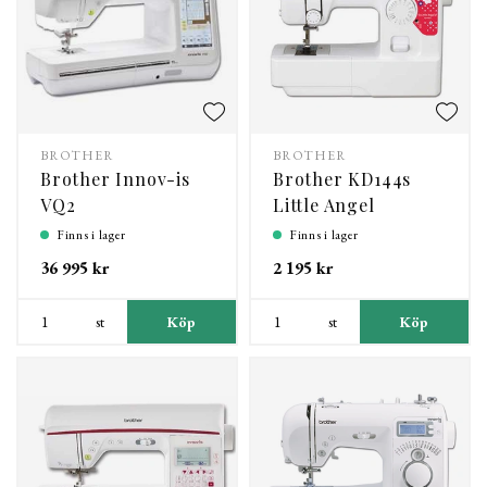
BROTHER
BROTHER
Brother Innov-is
Brother KD144s
VQ2
Little Angel
Finns i lager
Finns i lager
36 995 kr
2 195 kr
st
Köp
st
Köp