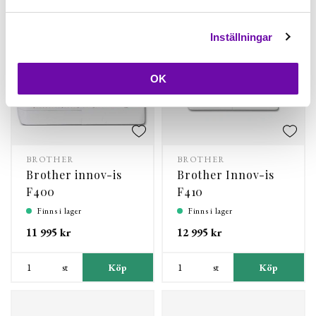
Inställningar
OK
BROTHER
BROTHER
Brother innov-is
Brother Innov-is
F400
F410
Finns i lager
Finns i lager
11 995 kr
12 995 kr
st
Köp
st
Köp