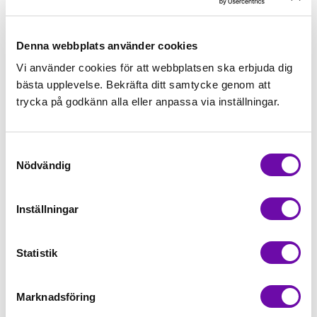
st
Köp
st
Köp
Denna webbplats använder cookies
Vi använder cookies för att webbplatsen ska erbjuda dig
bästa upplevelse. Bekräfta ditt samtycke genom att
trycka på godkänn alla eller anpassa via inställningar.
Samtyckesval
Nödvändig
BROTHER
BROTHER
Brother Innov-is
Brother Innov-is
Inställningar
A50
A65
Finns i lager
Finns i lager
Statistik
8 495 kr
8 995 kr
Marknadsföring
st
Köp
st
Köp