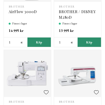
BROTHER
BROTHER
AirFlow 3000D
BROTHER / DISNEY
M280D
Finns i lager
Finns i lager
14 995 kr
13 995 kr
st
Köp
st
Köp
BROTHER
BROTHER