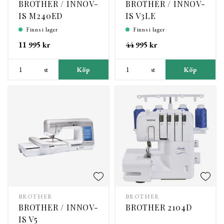
BROTHER / INNOV-
BROTHER / INNOV-
IS M240ED
IS V3LE
Finns i lager
Finns i lager
11 995 kr
44 995 kr
st
Köp
st
Köp
BROTHER
BROTHER
BROTHER / INNOV-
BROTHER 2104D
IS V5