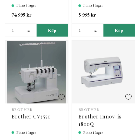
Finns i lager
Finns i lager
74 995 kr
5 995 kr
st
Köp
st
Köp
BROTHER
BROTHER
Brother CV3550
Brother Innov-is
1800Q
Finns i lager
Finns i lager