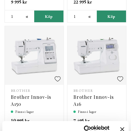
9 995 kr
22 995 kr
st
Köp
st
Köp
BROTHER
BROTHER
Brother Innov-is
Brother Innov-is
A150
A16
Finns i lager
Finns i lager
10 995 kr
7 495 kr