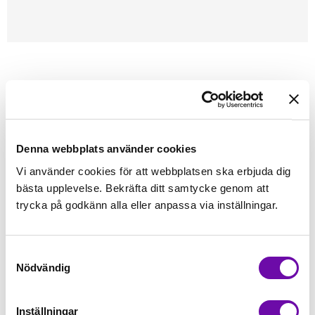
Förstasidan
Janome
Tillbehör Janome
Brodyrmaskin tillbehör
Ramar - Hoops
JANOME
MC 12000, 14000, 15000 - SQ23
Denna webbplats använder cookies
Finns i lager
Vi använder cookies för att webbplatsen ska erbjuda dig
898 kr
Inkl. moms:
bästa upplevelse. Bekräfta ditt samtycke genom att
trycka på godkänn alla eller anpassa via inställningar.
Lägg i varukorgen
Samtyckesval
Fri frakt på alla symaskiner
Nödvändig
Leverans inom 1-2 dagar
5-års Garanti på alla symaskiner
Inställningar