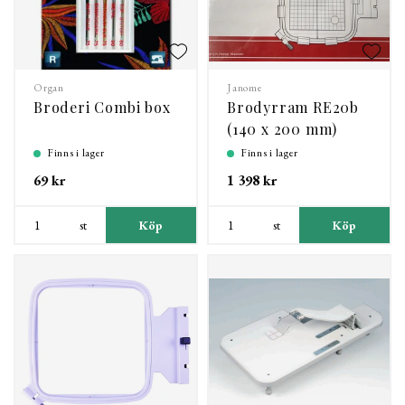
Organ
Janome
Broderi Combi box
Brodyrram RE20b
(140 x 200 mm)
Finns i lager
Finns i lager
69 kr
1 398 kr
st
Köp
st
Köp