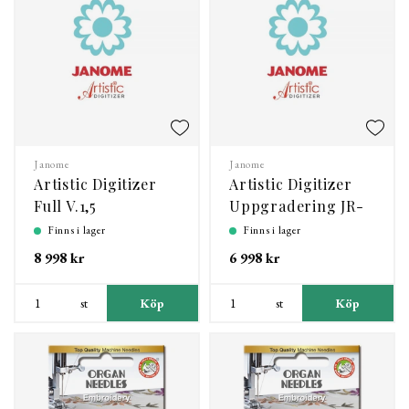
Janome
Janome
Artistic Digitizer
Artistic Digitizer
Full V.1,5
Uppgradering JR-
Full V.1,5
Finns i lager
Finns i lager
8 998 kr
6 998 kr
st
Köp
st
Köp