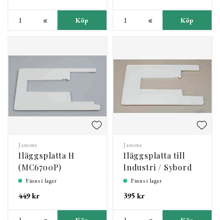
st
Köp
st
Köp
Janome
Janome
Iläggsplatta H
Iläggsplatta till
(MC6700P)
Industri / Sybord
Finns i lager
Finns i lager
449 kr
395 kr
st
Köp
st
Köp