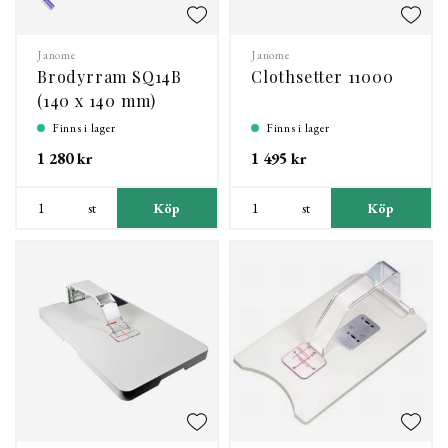
Janome
Janome
Brodyrram SQ14B
Clothsetter 11000
(140 x 140 mm)
Finns i lager
Finns i lager
1 280 kr
1 495 kr
st
Köp
st
Köp