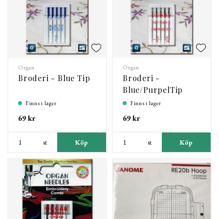
Organ
Organ
Broderi - Blue Tip
Broderi -
Blue/PurpelTip
Finns i lager
Finns i lager
69 kr
69 kr
st
Köp
st
Köp