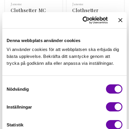
Janome
Janome
Clothsetter MC
Clothsetter
9900 / 12000 /
MC300-10001 (ej
14000 / 15000
MC 500 & 9900)
Finns i lager
Finns i lager
1 495 kr
770 kr
Denna webbplats använder cookies
st
Köp
st
Köp
Vi använder cookies för att webbplatsen ska erbjuda dig
bästa upplevelse. Bekräfta ditt samtycke genom att
trycka på godkänn alla eller anpassa via inställningar.
Samtyckesval
Nödvändig
Inställningar
Janome
Janome
Statistik
Digitizer CutWork
Fotpedal till