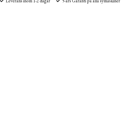
Leverans inom 1-2 dagar
5-års Garanti på alla symaskiner