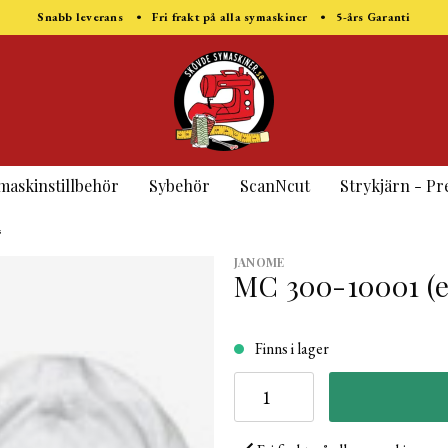
Snabb leverans • Fri frakt på alla symaskiner • 5-års Garanti
maskinstillbehör
Sybehör
ScanNcut
Strykjärn - Pr
s
JANOME
MC 300-10001 (
Finns i lager