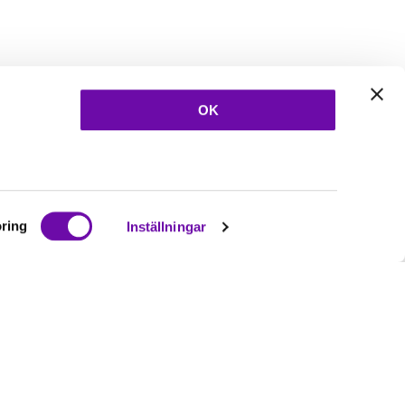
OK
ring
Inställningar
Ta del av våra
nyheter
& erbjudanden!
Bli prenumerant nu direkt
Prenumerera