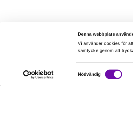
Denna webbplats använde
Vi använder cookies för at
samtycke genom att trycka 
Samtyckesval
Nödvändig
Kundservice
Informati
Kontakta oss
Om oss
Hur handlar jag?
Service & Repa