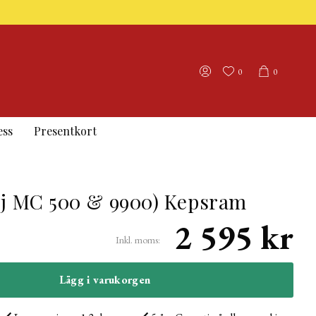
0
0
ess
Presentkort
ej MC 500 & 9900) Kepsram
2 595 kr
Inkl. moms:
Lägg i varukorgen