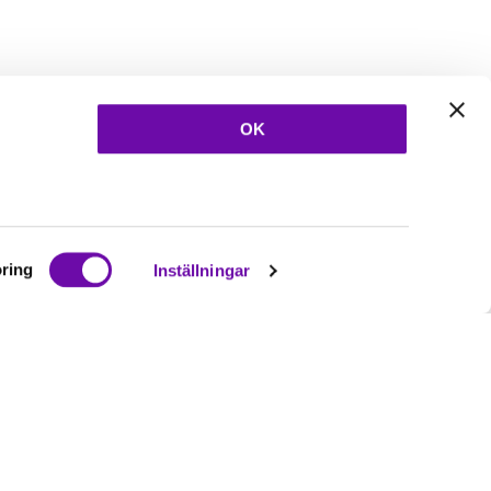
OK
ring
Inställningar
Ta del av våra
nyheter
& erbjudanden!
Bli prenumerant nu direkt
Prenumerera