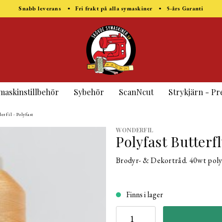
Snabb leverans • Fri frakt på alla symaskiner • 5-års Garanti
maskinstillbehör
Sybehör
ScanNcut
Strykjärn - Pr
rfil - Polyfast
WONDERFIL
Polyfast Butterf
Brodyr- & Dekortråd. 40wt poly
Finns i lager