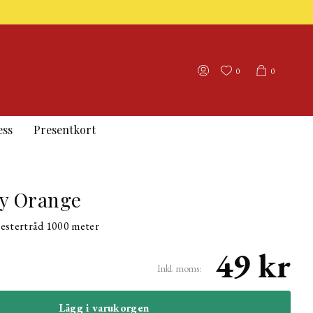
0
0
ess
Presentkort
ly Orange
estertråd 1000 meter
49 kr
Inkl. moms:
Lägg i varukorgen