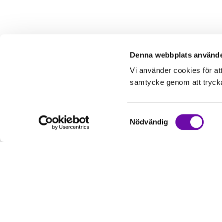
Denna webbplats använde
Vi använder cookies för at
samtycke genom att trycka 
Samtyckesval
Nödvändig
Kundservice
Informati
Kontakta oss
Om oss
Hur handlar jag?
Service & Repa