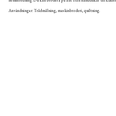
heminredning. Du kan brodera på allt från handdukar till kläder
Användningar: Trådmålning, maskinbroderi, quiltning.