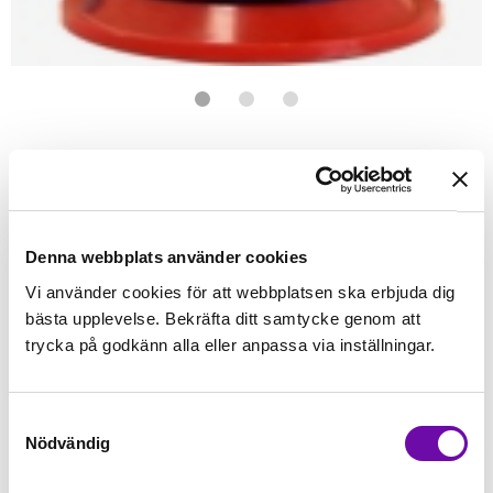
Förstasidan
Janome
Tillbehör Janome
Brodyrmaskin tillbehör
Tråd
Wonderfi
WONDERFIL
Polyfast Midnight Navy
Brodyr- & Dekortråd. 40wt polyestertråd 1000 meter
Denna webbplats använder cookies
Vi använder cookies för att webbplatsen ska erbjuda dig
Finns i lager
bästa upplevelse. Bekräfta ditt samtycke genom att
49 kr
Inkl. moms:
trycka på godkänn alla eller anpassa via inställningar.
Lägg i varukorgen
Samtyckesval
Nödvändig
Fri frakt på alla symaskiner
Leverans inom 1-2 dagar