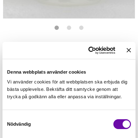
Förstasidan
Janome
Tillbehör Janome
Brodyrmaskin tillbehör
Tråd
Wonderfi
WONDERFIL
Polyfast Mood Indigo
Brodyr- & Dekortråd. 40wt polyestertråd 1000 meter
Denna webbplats använder cookies
Vi använder cookies för att webbplatsen ska erbjuda dig
Finns i lager
bästa upplevelse. Bekräfta ditt samtycke genom att
49 kr
Inkl. moms:
trycka på godkänn alla eller anpassa via inställningar.
Lägg i varukorgen
Samtyckesval
Nödvändig
Fri frakt på alla symaskiner
Leverans inom 1-2 dagar