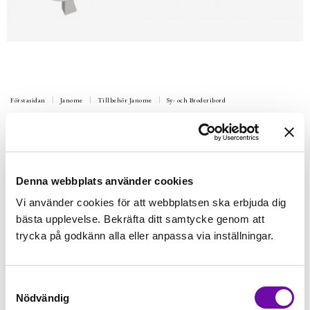
Förstasidan
Janome
Tillbehör Janome
Sy- och Broderibord
JANOME
Sy- och Förlängingsbord - DC 2030,
2160, 3160, 4120
Denna webbplats använder cookies
Förlängingsbordet ger dig en större arbetsyta. Varje symaskin
har unika bord
Vi använder cookies för att webbplatsen ska erbjuda dig
bästa upplevelse. Bekräfta ditt samtycke genom att
Finns i lager
trycka på godkänn alla eller anpassa via inställningar.
449 kr
Inkl. moms:
Lägg i varukorgen
Samtyckesval
Nödvändig