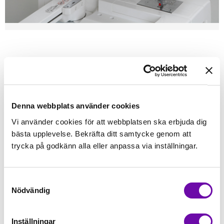
Förstasidan
Janome
Tillbehör Janome
Trådstativ
JANOME
Trådstativ MC 11000
Denna webbplats använder cookies
Finns i lager
Vi använder cookies för att webbplatsen ska erbjuda dig
1 179 kr
Inkl. moms:
bästa upplevelse. Bekräfta ditt samtycke genom att
trycka på godkänn alla eller anpassa via inställningar.
Lägg i varukorgen
Samtyckesval
Fri frakt på alla symaskiner
Nödvändig
Leverans inom 1-2 dagar
5-års Garanti på alla symaskiner
Inställningar