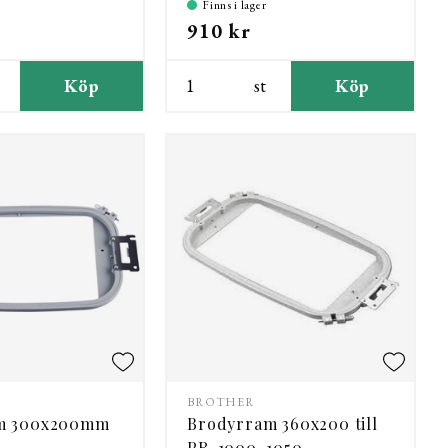
Finns i lager
910 kr
Köp
st
Köp
BROTHER
m 300x200mm
Brodyrram 360x200 till
PR-1000, 1050