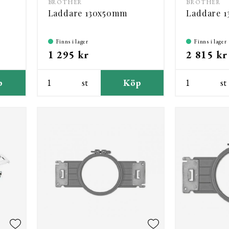
BROTHER
BROTHER
Laddare 130x50mm
Laddare 
Finns i lager
Finns i lager
1 295 kr
2 815 kr
p
st
Köp
st