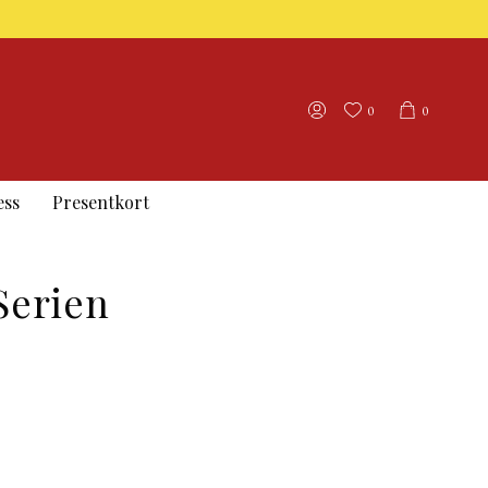
0
0
ess
Presentkort
Serien