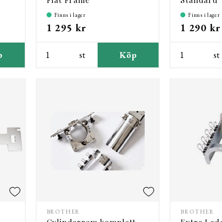
Finns i lager
Finns i lager
1 295 kr
1 290 kr
p
st
Köp
st
BROTHER
BROTHER