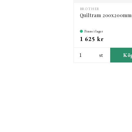
BROTHER
Quiltram 200x200mm
Finns i lager
1 625 kr
st
Kö