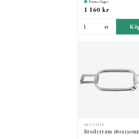
Finns i lager
1 160 kr
st
Kö
BROTHER
Brodyrram 180x130m