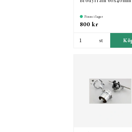
Brodyrram 60x40mm
Finns i lager
800 kr
st
Kö