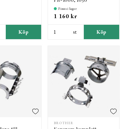
Finns i lager
1 160 kr
Köp
st
Köp
BROTHER