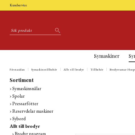
Kundservice
Symaskiner
Sy
Förstasidan
Symaskinstillbehör
Allt till brodyr
Tillbehör
Brodyrramar Hoop
Sortiment
Symaskinsnålar
Spolar
Pressarfötter
Reservdelar maskiner
Sybord
Allt till brodyr
Brodyr program