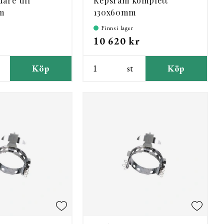
are till
Kepsram komplett
m
130x60mm
Finns i lager
10 620 kr
Köp
st
Köp