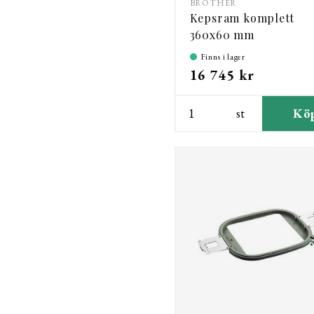
BROTHER
Kepsram komplett
360x60 mm
Finns i lager
16 745 kr
st
Kö