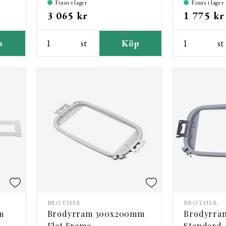
Finns i lager
Finns i lager
3 065 kr
1 775 kr
p
st
Köp
st
BROTHER
BROTHER
m
Brodyrram 300x200mm
Brodyrra
Flat Frame
Standard