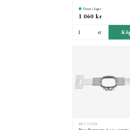
Finns i lager
1 060 kr
st
Kö
BROTHER