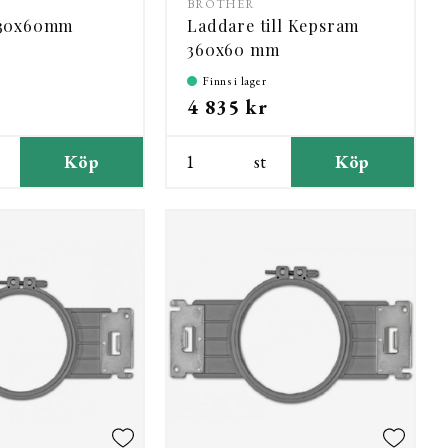
BROTHER
130x60mm
Laddare till Kepsram
360x60 mm
Finns i lager
4 835 kr
Köp
st
Köp