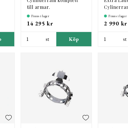
Cylinderram komplett
Extra Ladd
till armar.
Cylinerra
Finns i lager
Finns i lager
14 295 kr
2 990 kr
p
st
Köp
st