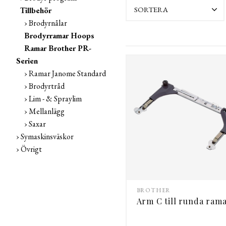
SORTERA
Tillbehör
Brodyrnålar
Brodyrramar Hoops
Ramar Brother PR-
Serien
Ramar Janome Standard
Brodyrtråd
Lim - & Spraylim
Mellanlägg
Saxar
Symaskinsväskor
Övrigt
BROTHER
Arm C till runda ram