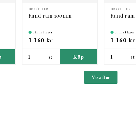
BROTHER
BROTHER
Rund ram 100mm
Rund ram
Finns i lager
Finns i lager
1 160 kr
1 160 kr
p
st
Köp
st
Visa fler