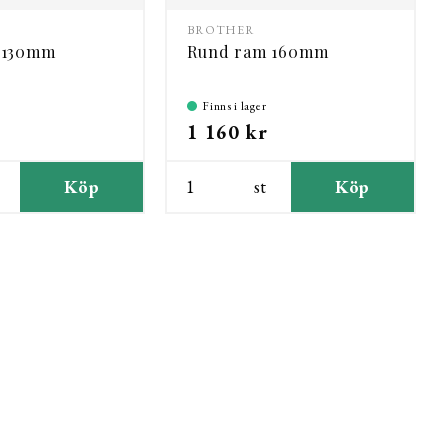
BROTHER
 130mm
Rund ram 160mm
Finns i lager
1 160 kr
Köp
st
Köp