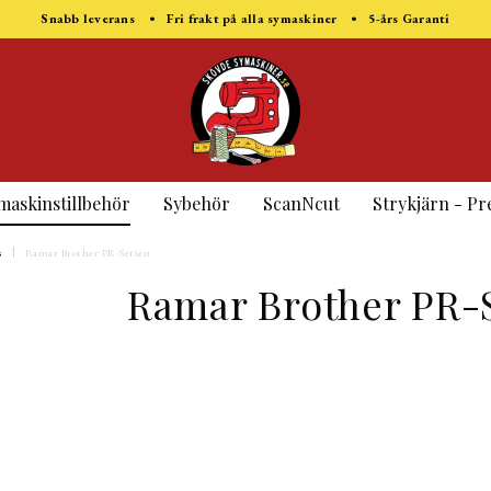
Snabb leverans • Fri frakt på alla symaskiner • 5-års Garanti
maskinstillbehör
Sybehör
ScanNcut
Strykjärn - Pr
s
Ramar Brother PR-Serien
Ramar Brother PR-